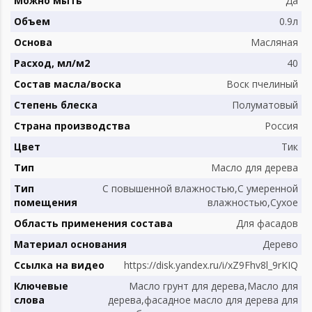
Можно мыть
Да
Объем
0.9л
Основа
Масляная
Расход, мл/м2
40
Состав масла/воска
Воск пчелиный
Степень блеска
Полуматовый
Страна производства
Россия
Цвет
Тик
Тип
Масло для дерева
Тип
С повышенной влажностью,С умеренной
помещения
влажностью,Сухое
Область применения состава
Для фасадов
Материал основания
Дерево
Ссылка на видео
https://disk.yandex.ru/i/xZ9Fhv8l_9rKIQ
Ключевые
Масло грунт для дерева,Масло для
слова
дерева,фасадное масло для дерева для