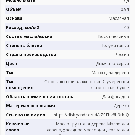
Можно мыть
Да
Объем
0.9л
Основа
Масляная
Расход, мл/м2
40
Состав масла/воска
Воск пчелиный
Степень блеска
Полуматовый
Страна производства
Россия
Цвет
Дымчато-серый
Тип
Масло для дерева
Тип
С повышенной влажностью,С умеренной
помещения
влажностью,Сухое
Область применения состава
Для фасадов
Материал основания
Дерево
Ссылка на видео
https://disk.yandex.ru/i/xZ9Fhv8l_9rKIQ
Ключевые
Масло грунт для дерева,Масло для
слова
дерева,фасадное масло для дерева для