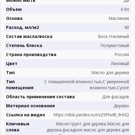
Можно мыть
Да
Объем
0.9л
Основа
Масляная
Расход, мл/м2
40
Состав масла/воска
Воск пчелиный
Степень блеска
Полуматовый
Страна производства
Россия
Цвет
Лиловый
Тип
Масло для дерева
Тип
С повышенной влажностью,С умеренной
помещения
влажностью,Сухое
Область применения состава
Для фасадов
Материал основания
Дерево
Ссылка на видео
https://disk.yandex.ru/i/xZ9Fhv8l_9rKIQ
Ключевые
Масло грунт для дерева,Масло для
слова
дерева,фасадное масло для дерева для