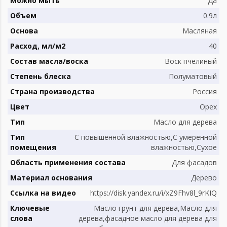
Можно мыть
Да
Объем
0.9л
Основа
Масляная
Расход, мл/м2
40
Состав масла/воска
Воск пчелиный
Степень блеска
Полуматовый
Страна производства
Россия
Цвет
Орех
Тип
Масло для дерева
Тип
С повышенной влажностью,С умеренной
помещения
влажностью,Сухое
Область применения состава
Для фасадов
Материал основания
Дерево
Ссылка на видео
https://disk.yandex.ru/i/xZ9Fhv8l_9rKIQ
Ключевые
Масло грунт для дерева,Масло для
слова
дерева,фасадное масло для дерева для