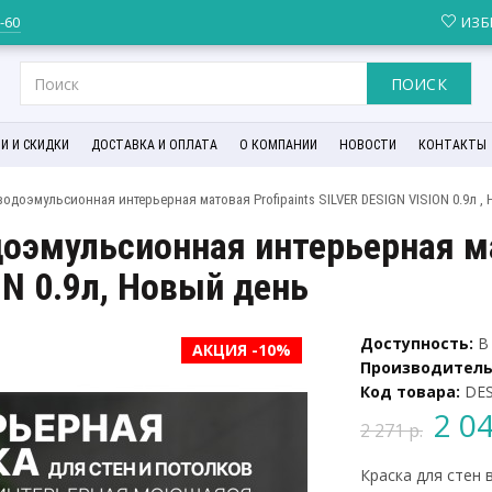
6-60
ИЗБ
ПОИСК
И И СКИДКИ
ДОСТАВКА И ОПЛАТА
О КОМПАНИИ
НОВОСТИ
КОНТАКТЫ
водоэмульсионная интерьерная матовая Profipaints SILVER DESIGN VISION 0.9л ,
доэмульсионная интерьерная ма
ON 0.9л, Новый день
Доступность:
В 
АКЦИЯ -10%
Производитель
Код товара:
DES
2 04
2 271 р.
Краска для стен