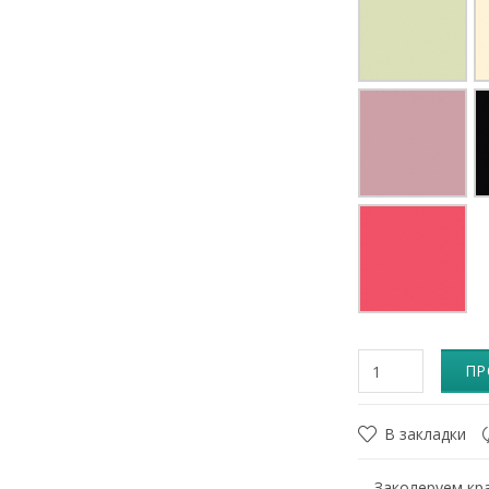
ПР
В закладки
Заколеруем кра