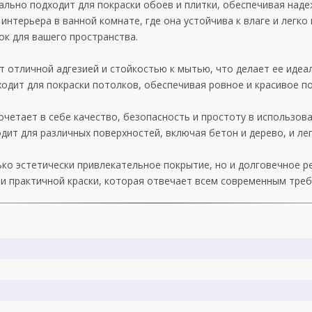
еально подходит для покраски обоев и плитки, обеспечивая над
нтерьера в ванной комнате, где она устойчива к влаге и легко 
к для вашего пространства.
ает отличной адгезией и стойкостью к мытью, что делает ее ид
дит для покраски потолков, обеспечивая ровное и красивое п
сочетает в себе качество, безопасность и простоту в использова
т для различных поверхностей, включая бетон и дерево, и легк
лько эстетически привлекательное покрытие, но и долговечное 
и практичной краски, которая отвечает всем современным тре