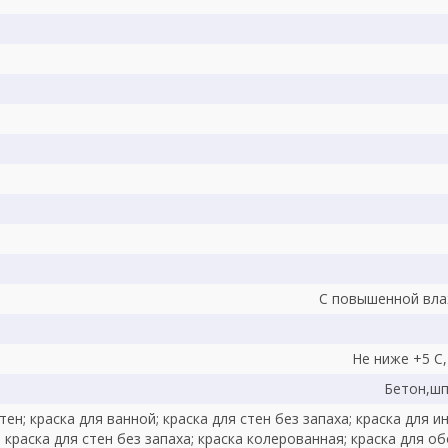
С повышенной вла
Не ниже +5 С
Бетон,шп
тен; краска для ванной; краска для стен без запаха; краска для 
краска для стен без запаха; краска колерованная; краска для об