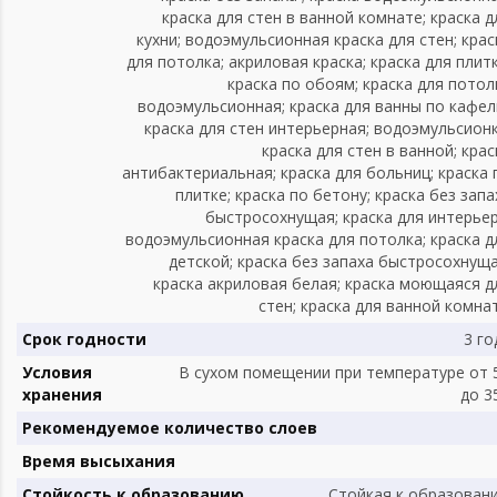
краска для стен в ванной комнате; краска д
кухни; водоэмульсионная краска для стен; крас
для потолка; акриловая краска; краска для плитк
краска по обоям; краска для потол
водоэмульсионная; краска для ванны по кафел
краска для стен интерьерная; водоэмульсионк
краска для стен в ванной; крас
антибактериальная; краска для больниц; краска 
плитке; краска по бетону; краска без запа
быстросохнущая; краска для интерьер
водоэмульсионная краска для потолка; краска д
детской; краска без запаха быстросохнуща
краска акриловая белая; краска моющаяся д
стен; краска для ванной комна
Срок годности
3 го
Условия
В сухом помещении при температуре от 
хранения
до 3
Рекомендуемое количество слоев
Время высыхания
Стойкость к образованию
Стойкая к образован