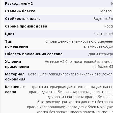
Расход, мл/м2
1
Степень блеска
Матов
Стойкость к влаге
Водостойк
Страна производства
Росс
Цвет
Чистое не
Тип
С повышенной влажностью,С умеренн
помещения
влажностью,Сух
Область применения состава
Для интерьер
Условия
Не ниже +5 С, относительной влажнос
применения
не более 6
Материал
Бетон,шпаклевка,гипсокартон,кирпич,стеклохол
основания
Ключевые
краска интерьерная для стен; краска для ванно
слова
краска для стен без запаха; краска для интерьер
декоративная краска краска без запа
быстросохнущая; краска для стен без запах
краска колерованная; краска для обоев моющаяс
краска без запаха ; краска водоэмульсионна