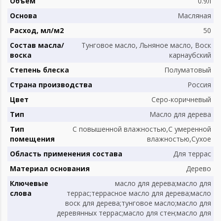
Объем
0.9л
Основа
Масляная
Расход, мл/м2
50
Состав масла/
Тунговое масло, Льняное масло, Воск
воска
карнаубский
Степень блеска
Полуматовый
Страна производства
Россия
Цвет
Серо-коричневый
Тип
Масло для дерева
Тип
С повышенной влажностью,С умеренной
помещения
влажностью,Сухое
Область применения состава
Для террас
Материал основания
Дерево
Ключевые
масло для дерева;масло для
слова
террас;террасное масло для дерева;масло
воск для дерева;тунговое масло;масло для
деревянных террас;масло для стен;масло для