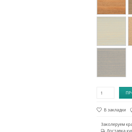
ПР
В закладки
Заколеруем кра
Доставка ку