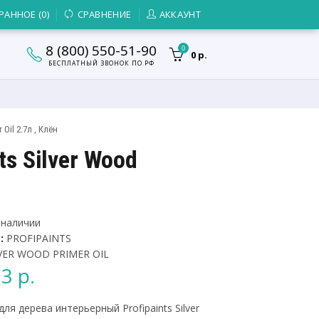
РАННОЕ (0)
СРАВНЕНИЕ
АККАУНТ
8 (800) 550-51-90
0
0 р.
БЕСПЛАТНЫЙ ЗВОНОК ПО РФ
Oil 2.7л , Клён
s Silver Wood
наличии
:
PROFIPAINTS
VER WOOD PRIMER OIL
3 р.
ля дерева интерьерный Profipaints Silver