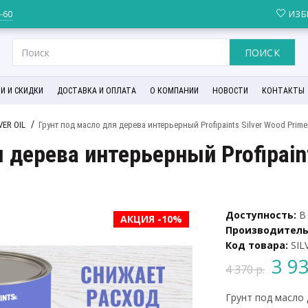
6-60
ИЗБ
ПОИСК
И И СКИДКИ
ДОСТАВКА И ОПЛАТА
О КОМПАНИИ
НОВОСТИ
КОНТАКТЫ
VER OIL
Грунт под масло для дерева интерьерный Profipaints Silver Wood Primer 
 дерева интерьерный Profipaint
Доступность:
В 
АКЦИЯ -10%
Производитель
Код товара:
SIL
3 93
4 370 р.
Грунт под масло д