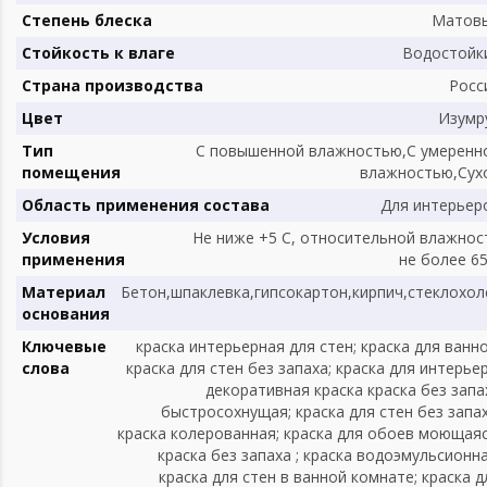
Степень блеска
Матов
Стойкость к влаге
Водостойк
Страна производства
Росс
Цвет
Изумр
Тип
С повышенной влажностью,С умеренн
помещения
влажностью,Сух
Область применения состава
Для интерьер
Условия
Не ниже +5 С, относительной влажнос
применения
не более 6
Материал
Бетон,шпаклевка,гипсокартон,кирпич,стеклохол
основания
Ключевые
краска интерьерная для стен; краска для ванно
слова
краска для стен без запаха; краска для интерьер
декоративная краска краска без запа
быстросохнущая; краска для стен без запах
краска колерованная; краска для обоев моющаяс
краска без запаха ; краска водоэмульсионна
краска для стен в ванной комнате; краска д