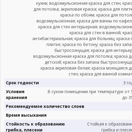
кухни; водоэмульсионная краска для стен; крас
для потолка; акриловая краска; краска для плитк
краска по обоям; краска для потол
водоэмульсионная; краска для ванны по кафел
краска для стен интерьерная; водоэмульсионк
краска для стен в ванной; крас
антибактериальная; краска для больниц; краска 
плитке; краска по бетону; краска без запа
быстросохнущая; краска для интерьер
водоэмульсионная краска для потолка; краска д
детской; краска без запаха быстросохнуща
краска акриловая белая; краска моющаяся д
стен; краска для ванной комна
Срок годности
3 го
Условия
В сухом помещении при температуре от 
хранения
до 3
Рекомендуемое количество слоев
Время высыхания
Стойкость к образованию
Стойкая к образован
грибка, плесени
грибка и плесе