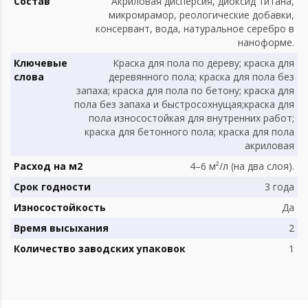
Состав
Акриловая дисперсия, диоксид титана,
микромрамор, реологические добавки,
консервант, вода, натуральное серебро в
наноформе.
Ключевые
Краска для пола по дереву; краска для
слова
деревянного пола; краска для пола без
запаха; краска для пола по бетону; краска для
пола без запаха и быстросохнущая;краска для
пола износостойкая для внутренних работ;
краска для бетонного пола; краска для пола
акриловая
Расход на м2
4–6 м²/л (на два слоя).
Срок годности
3 года
Износостойкость
Да
Время высыхания
2
Количество заводских упаковок
1